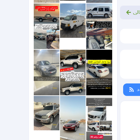
الى
د