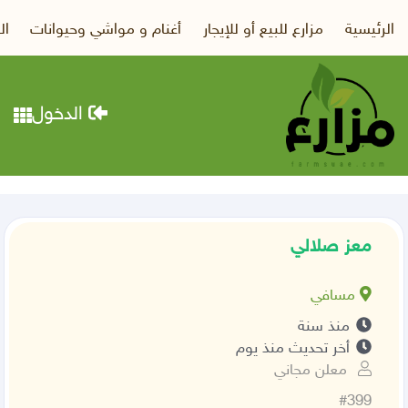
الرئيسية
مزارع للبيع أو للإيجار
أغنام و مواشي وحيوانات
ال
الدخول
معز صلالي
مسافي
منذ سنة
أخر تحديث منذ يوم
معلن مجاني
#399