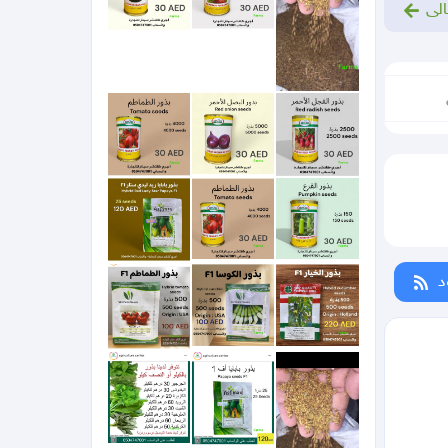
الى
د