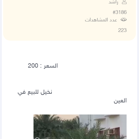
راشد
#3186
عدد المشاهدات
223
                                        نخيل للبيع في 
العين                                