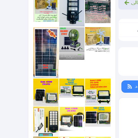
الى
د