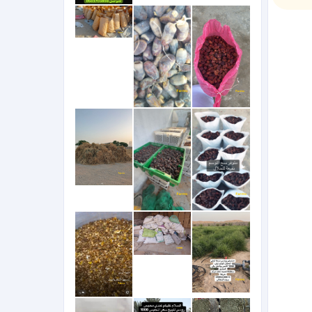
يل  مجاني ٢طن 