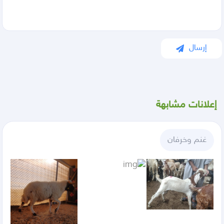
إرسال
إعلانات مشابهة
غنم وخرفان