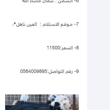
6- الـسـمـن : سمان ماشاء الله 
7- مـوقـع الاسـتلام :  العين ناهل📍  
8- السعر:11500
9- رقم التواصل:0564009895