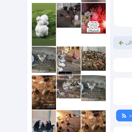
الى
د