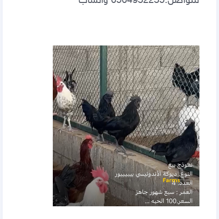
للتواصل.0504932235 واتساب