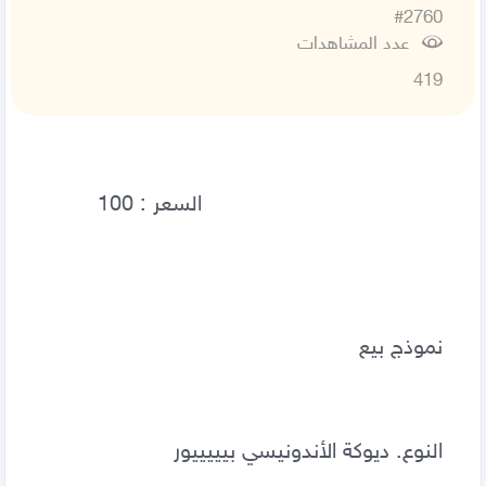
#2760
عدد المشاهدات
419
نموذج بيع 
النوع. ديوكة الأندونيسي بيييييور