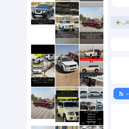
الى
د