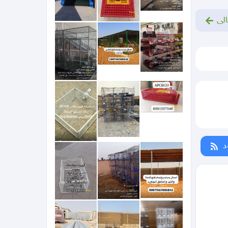
الى
د