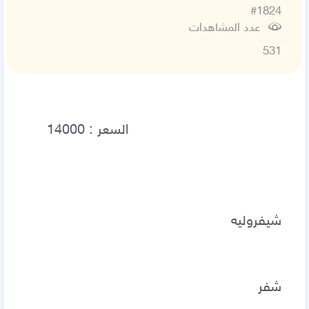
#1824
عدد المشاهدات
531
شيفروليه 
شفر 