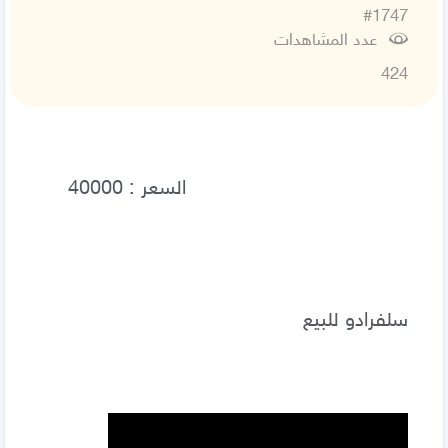
#1747
عدد المشاهدات
424
سلفرادو للبيع 