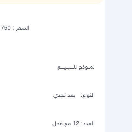
نمــوذج للــــبــيــــع 
النواع:   يعد نجدي 
العدد: 12 مع فحل