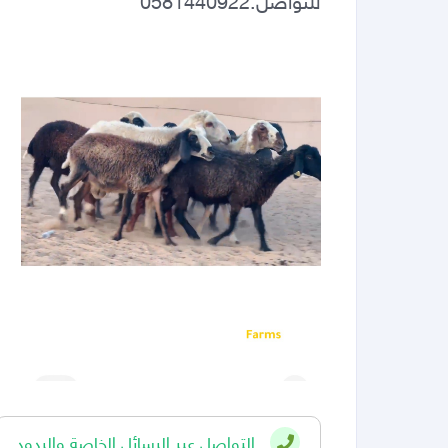
للتواصل:0581440922
التواصل عبر الرسائل الخاصة والردود