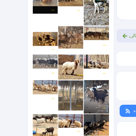
الى
د