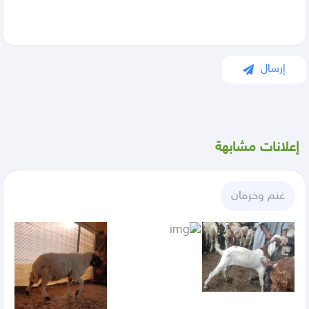
إرسال
إعلانات مشابهة
غنم وخرفان