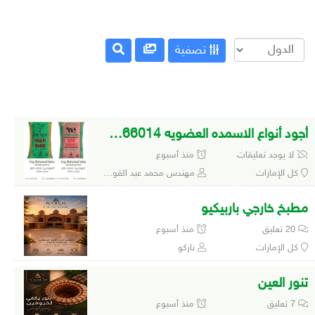
تصفية
أجود أنواع الاسمده العضويه 0502966014
لا يوجد تعليقات
منذ أسبوع
كل الإمارات
مهندس محمد عبد القوي صقر 0502966014
مطبخ خارجي باربيكيو
20 تعليق
منذ أسبوع
كل الإمارات
ناركو
تنور العين
7 تعليق
منذ أسبوع