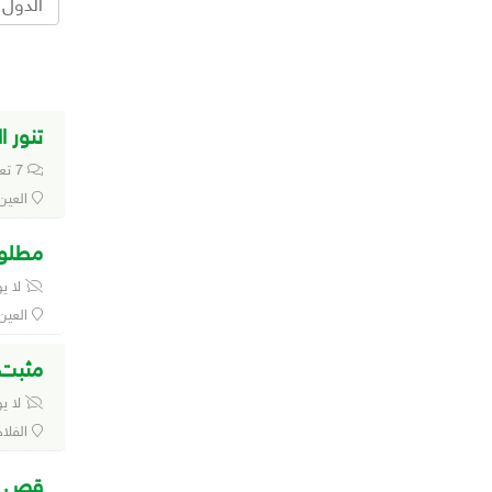
تنور ا
7 تعليق
العين
مطلوب
لا ي
العين
مثبت ا
لا ي
الفلاح
قص ال