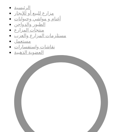
الرئيسية
مزارع للبيع أو للإيجار
أغنام و مواشي وحيوانات
الطيور والدواجن
منتجات المزارع
مستلزمات المزارع والعزب
مستعمل
نقاشات واستفسارات
العضوية الذهبية