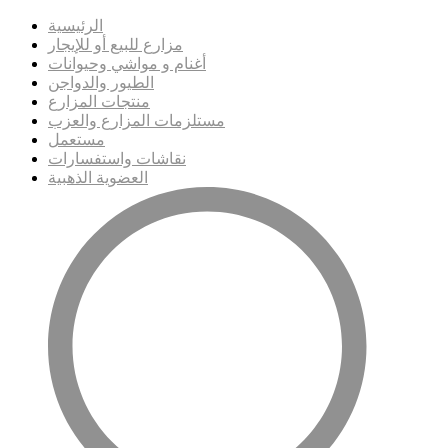
الرئيسية
مزارع للبيع أو للإيجار
أغنام و مواشي وحيوانات
الطيور والدواجن
منتجات المزارع
مستلزمات المزارع والعزب
مستعمل
نقاشات واستفسارات
العضوية الذهبية