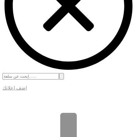
اضف اعلانك