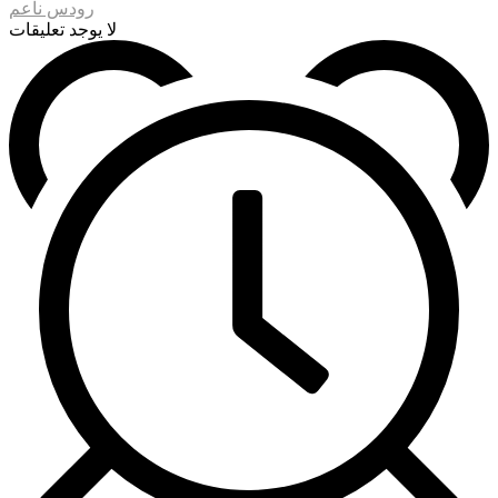
رودس ناعم
لا يوجد تعليقات