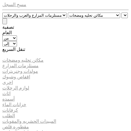
مسح السجل
تصفية
العام
تنقل السريع
مكائن تحليه ومضخات
مستلزمات المزارع
مولدات وجنريترات
اقفاص وشبوك
اخرى
لوازم الرحلات
اثاث
أسمده
خزانات الماء
كرفانات
الطلب
المبيدات الحشريه والمقويات
مقطوره قلص