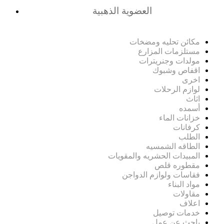
العضوية الذهبية
مكائن تحليه ومضخات
مستلزمات المزارع
مولدات وجنريترات
اقفاص وشبوك
اخرى
لوازم الرحلات
اثاث
أسمده
خزانات الماء
كرفانات
الطلب
الطاقه الشمسيه
المبيدات الحشريه والمقويات
مقطوره قلص
فقاسات ولوازم الدواجن
مواد البناء
مقاولات
اعلاف
خدمات توصيل
باحث عن عمل