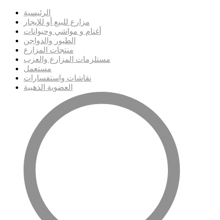
الرئيسية
مزارع للبيع أو للإيجار
أغنام و مواشي وحيوانات
الطيور والدواجن
منتجات المزارع
مستلزمات المزارع والعزب
مستعمل
نقاشات واستفسارات
العضوية الذهبية