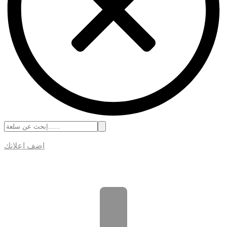
اضف اعلانك