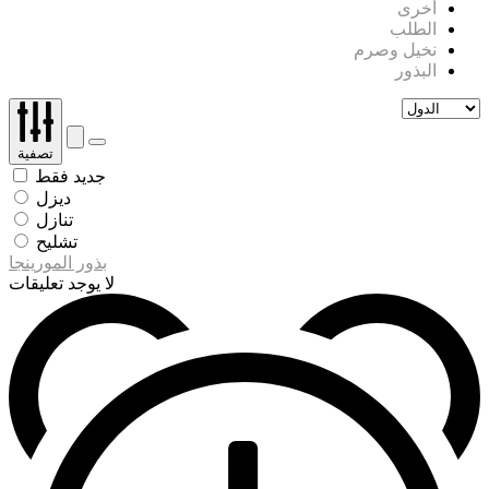
أخرى
الطلب
نخيل وصرم
البذور
تصفية
جديد فقط
ديزل
تنازل
تشليح
بذور المورينجا
لا يوجد تعليقات