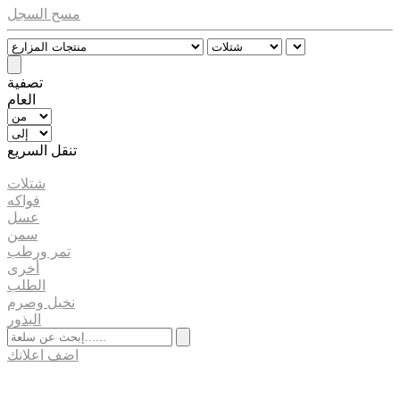
مسح السجل
تصفية
العام
تنقل السريع
شتلات
فواكه
عسل
سمن
تمر ورطب
أخرى
الطلب
نخيل وصرم
البذور
اضف اعلانك