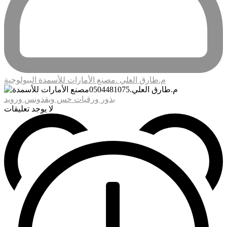
م.طارق العلي .مصنع الأمارات للأسمدة البيولوجية
بذور ورقيات خس وبقدونس ورويد
لا يوجد تعليقات