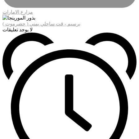
مزارع الامارات
برسيم - قت ساحلي يمني ( حضرموت )
لا يوجد تعليقات