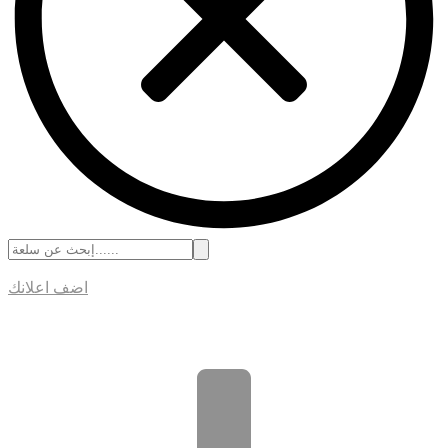
اضف اعلانك