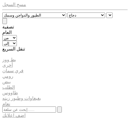
مسح السجل
تصفية
العام
تنقل السريع
بط ووز
أخرى
فري سمان
رومي
بيض
الطلب
طاووس
بغبغاوات وطيور زينه
نعام
اضف اعلانك