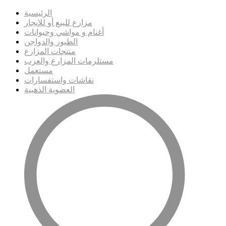
الرئيسية
مزارع للبيع أو للإيجار
أغنام و مواشي وحيوانات
الطيور والدواجن
منتجات المزارع
مستلزمات المزارع والعزب
مستعمل
نقاشات واستفسارات
العضوية الذهبية