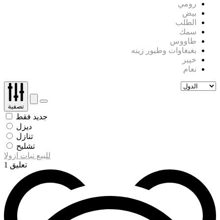
رومي
بيض
الطلب
سمك
طاووس
بغبغاوات وطيور زينه
خيبر
نعام
تصفية
جديد فقط
ديزل
تنازل
تشليح
للبيع نبات ازولا
1 تعليق