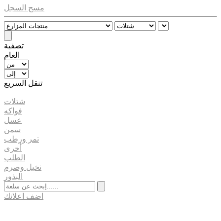
مسح السجل
تصفية
العام
تنقل السريع
شتلات
فواكه
عسل
سمن
تمر ورطب
أخرى
الطلب
نخيل وصرم
البذور
اضف اعلانك