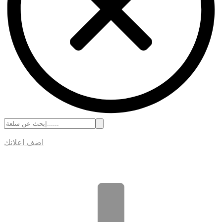
اضف اعلانك