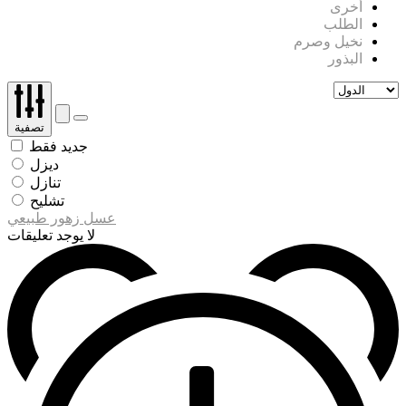
أخرى
الطلب
نخيل وصرم
البذور
تصفية
جديد فقط
ديزل
تنازل
تشليح
عسل زهور طبيعي
لا يوجد تعليقات