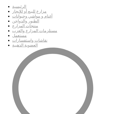
الرئيسية
مزارع للبيع أو للإيجار
أغنام و مواشي وحيوانات
الطيور والدواجن
منتجات المزارع
مستلزمات المزارع والعزب
مستعمل
نقاشات واستفسارات
العضوية الذهبية