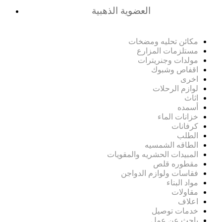
العضوية الذهبية
مكائن تحليه ومضخات
مستلزمات المزارع
مولدات وجنريترات
اقفاص وشبوك
اخرى
لوازم الرحلات
اثاث
أسمده
خزانات الماء
كرفانات
الطلب
الطاقه الشمسيه
المبيدات الحشريه والمقويات
مقطوره قلص
فقاسات ولوازم الدواجن
مواد البناء
مقاولات
اعلاف
خدمات توصيل
باحث عن عمل