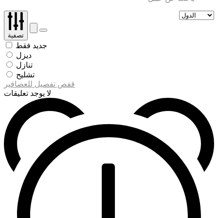
تصفية
جديد فقط
ديزل
تنازل
تشليح
قفص تفصيل للعصافير
لا يوجد تعليقات