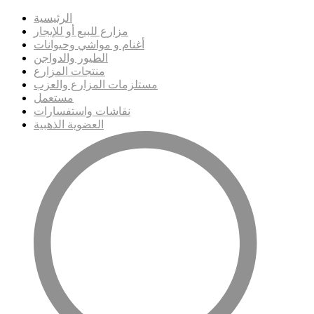
الرئيسية
مزارع للبيع أو للإيجار
أغنام و مواشي وحيوانات
الطيور والدواجن
منتجات المزارع
مستلزمات المزارع والعزب
مستعمل
نقاشات واستفسارات
العضوية الذهبية