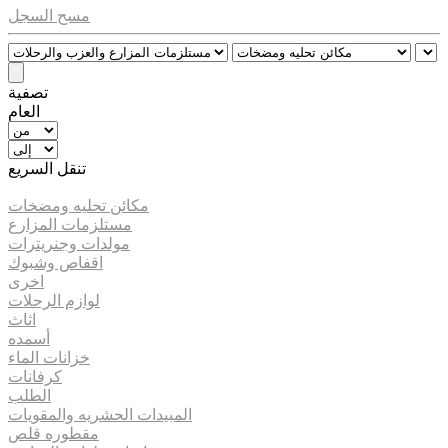
مسح السجل
تصفية
العام
تنقل السريع
مكائن تحليه ومضخات
مستلزمات المزارع
مولدات وجنريترات
اقفاص وشبوك
اخرى
لوازم الرحلات
اثاث
أسمده
خزانات الماء
كرفانات
الطلب
المبيدات الحشريه والمقويات
مقطوره قلص