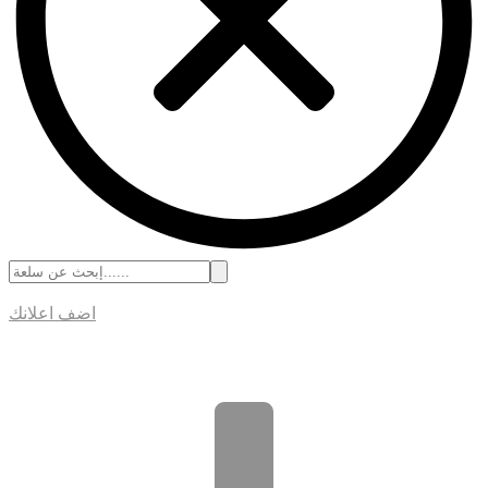
اضف اعلانك