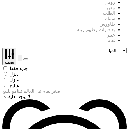
رومي
بيض
الطلب
سمك
طاووس
بغبغاوات وطيور زينه
خيبر
نعام
تصفية
جديد فقط
ديزل
تنازل
تشليح
اصغر نعام في العالم تينامو للبيع
لا يوجد تعليقات