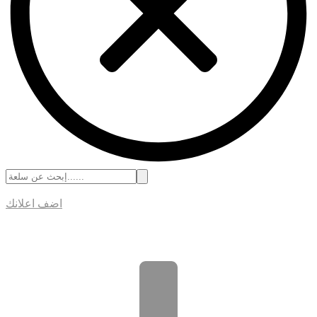
اضف اعلانك