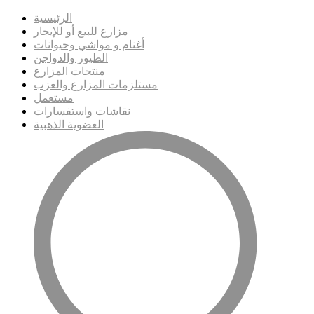
الرئيسية
مزارع للبيع أو للإيجار
أغنام و مواشي وحيوانات
الطيور والدواجن
منتجات المزارع
مستلزمات المزارع والعزب
مستعمل
نقاشات واستفسارات
العضوية الذهبية