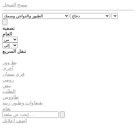
مسح السجل
تصفية
العام
تنقل السريع
بط ووز
أخرى
فري سمان
رومي
بيض
الطلب
طاووس
بغبغاوات وطيور زينه
نعام
اضف اعلانك