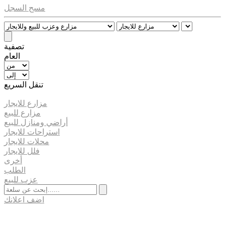
مسح السجل
تصفية
العام
تنقل السريع
مزارع للايجار
مزارع للبيع
أراضي ومنازل للبيع
استراحات للايجار
محلات للايجار
فلل للايجار
أخرى
الطلب
عزب للبيع
اضف اعلانك