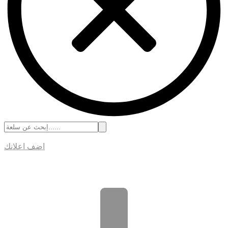
اضف اعلانك