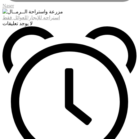
Naser
استراحه للإيجار/للعوائل فقط
لا يوجد تعليقات