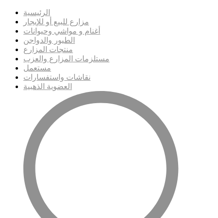
الرئيسية
مزارع للبيع أو للإيجار
أغنام و مواشي وحيوانات
الطيور والدواجن
منتجات المزارع
مستلزمات المزارع والعزب
مستعمل
نقاشات واستفسارات
العضوية الذهبية