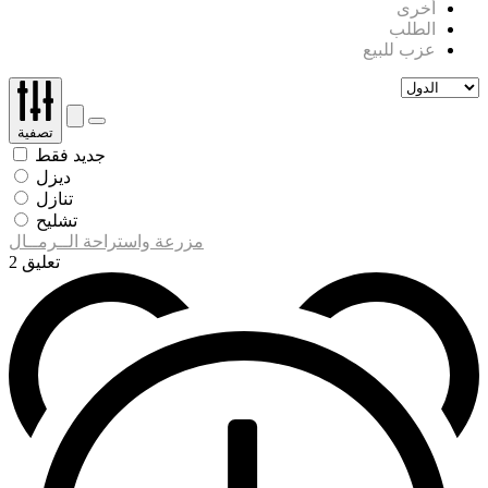
أخرى
الطلب
عزب للبيع
تصفية
جديد فقط
ديزل
تنازل
تشليح
مزرعة واستراحة الــرمــال
2 تعليق