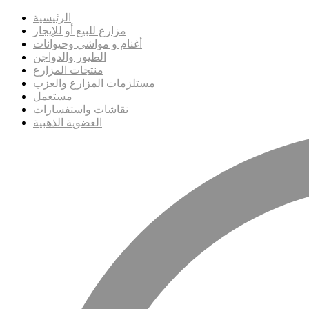
الرئيسية
مزارع للبيع أو للإيجار
أغنام و مواشي وحيوانات
الطيور والدواجن
منتجات المزارع
مستلزمات المزارع والعزب
مستعمل
نقاشات واستفسارات
العضوية الذهبية